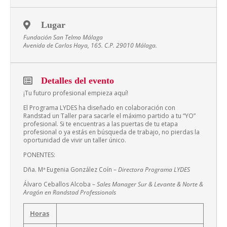
Lugar
Fundación San Telmo Málaga
Avenida de Carlos Haya, 165. C.P. 29010 Málaga.
Detalles del evento
¡Tu futuro profesional empieza aquí!
El Programa LYDES ha diseñado en colaboración con
Randstad un Taller para sacarle el máximo partido a tu “YO”
profesional. Si te encuentras a las puertas de tu etapa
profesional o ya estás en búsqueda de trabajo, no pierdas la
oportunidad de vivir un taller único.
PONENTES:
Dña. Mª Eugenia González Coín –
Directora Programa LYDES
Álvaro Ceballos Alcoba –
Sales Manager Sur & Levante & Norte &
Aragón en Randstad Professionals
Horas