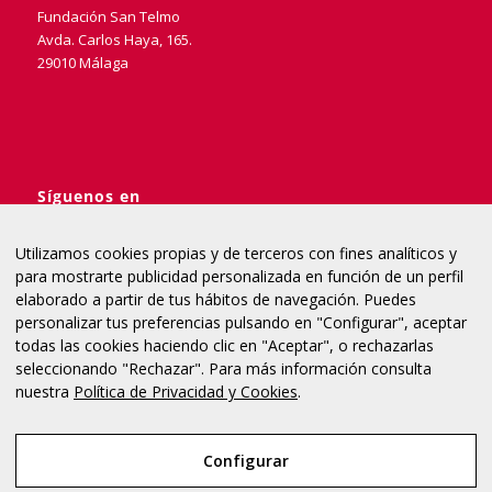
Fundación San Telmo
Avda. Carlos Haya, 165.
29010 Málaga
Síguenos en
Utilizamos cookies propias y de terceros con fines analíticos y
para mostrarte publicidad personalizada en función de un perfil
elaborado a partir de tus hábitos de navegación. Puedes
954 975 004
personalizar tus preferencias pulsando en "Configurar", aceptar
todas las cookies haciendo clic en "Aceptar", o rechazarlas
seleccionando "Rechazar". Para más información consulta
nuestra
Política de Privacidad y Cookies
.
© Copyright - Programa Lydes
Configurar
Política de Cookies
Aviso Legal
Política de Privacidad