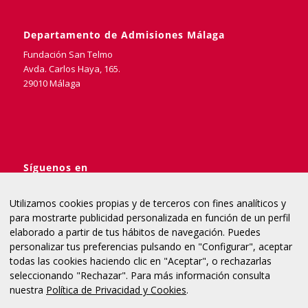
Departamento de Admisiones Málaga
Fundación San Telmo
Avda. Carlos Haya, 165.
29010 Málaga
Síguenos en
Utilizamos cookies propias y de terceros con fines analíticos y
para mostrarte publicidad personalizada en función de un perfil
elaborado a partir de tus hábitos de navegación. Puedes
954 975 004
personalizar tus preferencias pulsando en "Configurar", aceptar
todas las cookies haciendo clic en "Aceptar", o rechazarlas
seleccionando "Rechazar". Para más información consulta
nuestra
Política de Privacidad y Cookies
.